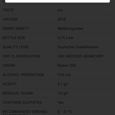
COLOR
white
TASTE
dry
VINTAGE
2016
GRAPE VARIETY
Weißburgunder
BOTTLE SIZE
0,75 Liter
QUALITY LEVEL
Deutscher Qualitätswein
VDP CLASSIFICATION
VDP.GROSSES GEWÄCHS®
ORIGIN
Baden (DE)
ALCOHOL PERCENTAGE
13% vol
ACIDITY
5,1 g/l
RESIDUAL SUGAR
1,6 g/l
CONTAINS SULPHITES
Yes
RECOMMENDED SERVING
6 - 11 °C