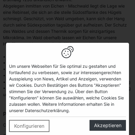
Abgelegen inmitten von Eichen - Mischwald liegt die Lage wie
eine Rebinsel, die sich an die steile Südostflanke des Hügels
schmiegt. Geschützt, von Wald umgeben, kann sich der Hang
durch seine Südexposition tagsüber gut aufheizen. Der Schutz
des Waldes und dessen Thermik sorgen für einzigartiges
Mikroklima. Im Wald oberhalb lassen wir Eichen für unsere
Holzfässer schlagen, worin die Weine ausgebaut werden.
• gequetschte ganze Trauben
• 4h Standzeit
Um unsere Webseiten für Sie optimal zu gestalten und
• Spindelpresse
fortlaufend zu verbessen, sowie zur interessengerechten
• Spontangärung
Ausspielung von News, Artikel und Anzeigen, verwenden
• vergoren in: 400l Tonneau 25% Neuholz, 75% zweite Belegung
wir Cookies. Durch Bestätigen des Buttons "Akzeptieren"
• 10 Monate Vollhefelager im Tonneau, anschließend Vermählung
stimmen Sie der Verwendung zu. Über den Button
und 11 Monate Feinhefelager im Edelstahl
"Konfigurieren" können Sie auswählen, welche Cookies Sie
zulassen wollen. Weitere Informationen erhalten Sie in
unserer Datenschutzerklärung.
PRODUCT INFORMATION
CATEGORY
Wine
Akzeptieren
Konfigurieren