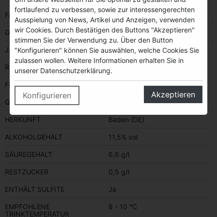
fortlaufend zu verbessen, sowie zur interessengerechten
FARBE
rot
Ausspielung von News, Artikel und Anzeigen, verwenden
wir Cookies. Durch Bestätigen des Buttons "Akzeptieren"
GESCHMACK
brut nature
stimmen Sie der Verwendung zu. Über den Button
JAHRGANG
2019
"Konfigurieren" können Sie auswählen, welche Cookies Sie
zulassen wollen. Weitere Informationen erhalten Sie in
REBSORTE(N)
Schwarzriesling
unserer Datenschutzerklärung.
FLASCHENGRÖSSE
0,75 Liter
Akzeptieren
Konfigurieren
QUALITÄTSSTUFE
Deutscher Qualitätswein
HERKUNFT
Baden (DE)
ALKOHOLGEHALT
11,5% vol
SÄUREGEHALT
6,6 g/l
RESTZUCKER
0,5 g/l
ENTHÄLT SULFITE
Ja
EMPFOHLENE
8 - 10 °C
TRINKTEMPERATUR