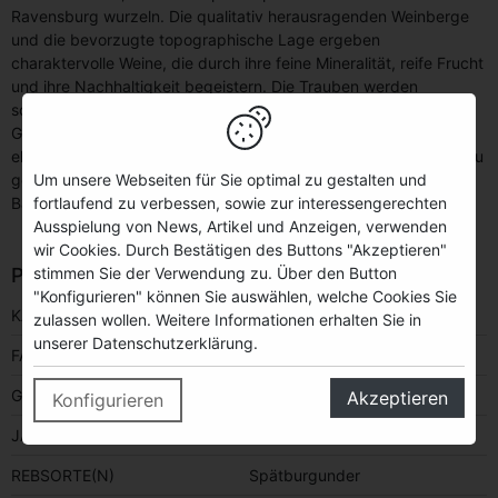
Ravensburg wurzeln. Die qualitativ herausragenden Weinberge
und die bevorzugte topographische Lage ergeben
charaktervolle Weine, die durch ihre feine Mineralität, reife Frucht
und ihre Nachhaltigkeit begeistern. Die Trauben werden
schonend von Hand geerntet, sorgsam sortiert und in kleinen
Gebinden als ganze Beeren vergoren. Ziel ist es, klarfruchtige,
elegante, persistente Spätburgunder mit feiner Tanninstruktur zu
Um unsere Webseiten für Sie optimal zu gestalten und
gewinnen. Der biologische Säureabbau erfolgt in gebrauchten
fortlaufend zu verbessen, sowie zur interessengerechten
Barriques, in denen die Weine 8-12 Monate reifen.
Ausspielung von News, Artikel und Anzeigen, verwenden
wir Cookies. Durch Bestätigen des Buttons "Akzeptieren"
stimmen Sie der Verwendung zu. Über den Button
PRODUKTINFORMATIONEN
"Konfigurieren" können Sie auswählen, welche Cookies Sie
KATEGORIE
Wein
zulassen wollen. Weitere Informationen erhalten Sie in
unserer Datenschutzerklärung.
FARBE
rot
GESCHMACK
trocken
Akzeptieren
Konfigurieren
JAHRGANG
2022
REBSORTE(N)
Spätburgunder