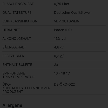
FLASCHENGRÖSSE
0,75 Liter
QUALITÄTSSTUFE
Deutscher Qualitätswein
VDP-KLASSIFIKATION
VDP.GUTSWEIN
HERKUNFT
Baden (DE)
ALKOHOLGEHALT
13% vol
SÄUREGEHALT
4,8 g/l
RESTZUCKER
0,3 g/l
ENTHÄLT SULFITE
Ja
EMPFOHLENE
16 - 18 °C
TRINKTEMPERATUR
ÖKO-
DE-ÖKO-022
KONTROLLSTELLENNUMMER
PRODUZENT
Allergene