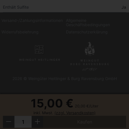
Enthält Sulfite
Ja
Versand-/Zahlungsinformationen
Allgemeine
Geschäftsbedingungen
Widerrufsbelehrung
Datenschutzerklärung
2026 © Weingüter Heitlinger & Burg Ravensburg GmbH
15,00 €
20,00 €/Liter
inkl. Mwst.
(zzgl. Versandkosten)
Menge
Weniger
Mehr
Kaufen