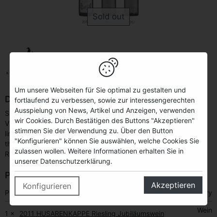
Sold out
Jahrgangsvertikale
HUSARENKAPPE Riesling
Um unsere Webseiten für Sie optimal zu gestalten und
Description
fortlaufend zu verbessen, sowie zur interessengerechten
Ausspielung von News, Artikel und Anzeigen, verwenden
Since 2008 we store a part of each vintage of our
wir Cookies. Durch Bestätigen des Buttons "Akzeptieren"
VDP.GROSSEN GEWÄCHSE®. This allows us to offer you this
stimmen Sie der Verwendung zu. Über den Button
limited vertical package. Discover the vintage differences and
"Konfigurieren" können Sie auswählen, welche Cookies Sie
the different stages of maturation of our HUSARENKAPPE
zulassen wollen. Weitere Informationen erhalten Sie in
Riesling VDP.GROSSES GEWÄCHS®.
unserer Datenschutzerklärung.
Package content
Akzeptieren
Konfigurieren
Product name
Category
Wein
1 ×
2011 HUSARENKAPPE Riesling Jubiläumswein