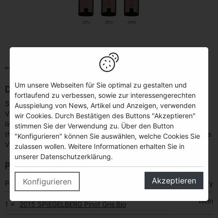
Jahrgangsvertikale SPIEGELBERG
Pinot Gris
Um unsere Webseiten für Sie optimal zu gestalten und
Description
fortlaufend zu verbessen, sowie zur interessengerechten
Since 2008 we store a part of each vintage of our
Ausspielung von News, Artikel und Anzeigen, verwenden
VDP.GROSSEN GEWÄCHSE®. This allows us to offer you this
wir Cookies. Durch Bestätigen des Buttons "Akzeptieren"
limited vertical package. Discover the vintage differences and
stimmen Sie der Verwendung zu. Über den Button
the different stages of maturation of our SPIEGELBERG Pinot Gris
"Konfigurieren" können Sie auswählen, welche Cookies Sie
VDP.GROSSES GEWÄCHS®.
zulassen wollen. Weitere Informationen erhalten Sie in
unserer Datenschutzerklärung.
Package content
Akzeptieren
Konfigurieren
Product name
Category
Wein
1 ×
2015 SPIEGELBERG Pinot Gris Bio