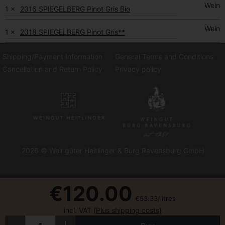
Wein
1 ×
2016 SPIEGELBERG Pinot Gris Bio
Wein
1 ×
2018 SPIEGELBERG Pinot Gris**
Shipping/Payment Information
General Terms and Conditions
Cancellation and Return Policy
Privacy policy
2026 © Weingüter Heitlinger & Burg Ravensburg GmbH
€120.00
€53.33/litres
incl. VAT
(Plus shipping costs)
Amount
Less
More