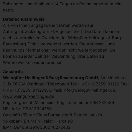
Zahlungen innnerhalb von 14 Tagen ab Rechnungsdatum rein
netto.
Datenschutzhinweis:
Alle von Ihnen angegebenen Daten werden zur
Auftragsabwicklung per EDV gespeichert. Die Daten können
auch zu werblichen Zwecken der Weingüter Heitlinger & Burg
Ravensburg GmbH verwendet werden. Die Adressen- und
Rechnungsinformationen werden nicht weitergegeben. Sie
können zu jeder Zeit der Verwendung Ihrer Daten zu
Werbezwecken widersprechen.
Anschrift:
Weingüter Heitlinger & Burg Ravensburg GmbH
, Am Mühlberg
3, D-76684 Östringen-Tiefenbach Tel: (+49) (0)7259-91120 Fax:
(+49) (0)7259-911299, E-mail:
info@weingut-heitlinger.de
,
www.weingut-heitlinger.de
Registergericht: Mannheim, Registernummer HRB 232584
USt-IdNr: DE 813924786
Geschäftsführer: Claus Burmeister & Patrick Jacklin
Volksbank Bruhrain-Kraich-Hardt eG
IBAN DE46663916000040272402