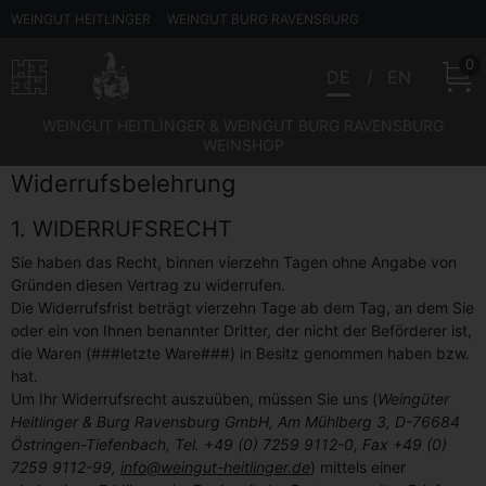
WEINGUT HEITLINGER
WEINGUT BURG RAVENSBURG
0
DE
EN
WEINGUT HEITLINGER & WEINGUT BURG RAVENSBURG
WEINSHOP
Widerrufsbelehrung
1. WIDERRUFSRECHT
Sie haben das Recht, binnen vierzehn Tagen ohne Angabe von
Gründen diesen Vertrag zu widerrufen.
Die Widerrufsfrist beträgt vierzehn Tage ab dem Tag, an dem Sie
oder ein von Ihnen benannter Dritter, der nicht der Beförderer ist,
die Waren (###letzte Ware###) in Besitz genommen haben bzw.
hat.
Um Ihr Widerrufsrecht auszuüben, müssen Sie uns (
Weingüter
Heitlinger & Burg Ravensburg GmbH, Am Mühlberg 3, D-76684
Östringen-Tiefenbach, Tel. +49 (0) 7259 9112-0, Fax +49 (0)
7259 9112-99,
info@weingut-heitlinger.de
) mittels einer