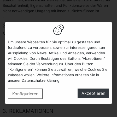
Beschaffenheit, Eigenschaften und Funktionsweise der Waren
nicht notwendigen Umgang mit ihnen zurückzuführen ist.
.
2. GELTUNGSBEREICH UND
VERBINDLICHKEIT DER ANGEBOTE
Die hier gemachten Angebote sind gültig innerhalb
Um unsere Webseiten für Sie optimal zu gestalten und
Deutschland. Vertragsbindungen basieren auf dem Recht
fortlaufend zu verbessen, sowie zur interessengerechten
der Bundesrepublik Deutschland. Preise für
Ausspielung von News, Artikel und Anzeigen, verwenden
Auslandslieferungen auf Anfrage.
wir Cookies. Durch Bestätigen des Buttons "Akzeptieren"
Das Angebot ist freibleibend.
stimmen Sie der Verwendung zu. Über den Button
Die Preise verstehen sich einschl. Glas und Ausstattung.
"Konfigurieren" können Sie auswählen, welche Cookies Sie
Die gesetzliche Mehrwertsteuer ist inbegriffen.
zulassen wollen. Weitere Informationen erhalten Sie in
Die Angebote sind freibleibend, für ausverkaufte Sorten
unserer Datenschutzerklärung.
bleibt eine preislich und qualitativ gleichwertige
Ersatzlieferung vorbehalten.
Akzeptieren
Konfigurieren
Keine Abgabe von alkoholischen Getränken an Personen
unter 16 Jahren.
3. REKLAMATIONEN