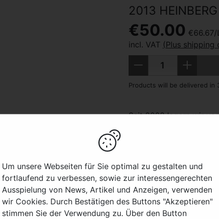
2013 HEINBERG
€50.00
€66.67/L
incl. VAT
(Plus shipping 
Amount
Less
More
Products will be delivered in 
Seit 2008 lagern wir 
einen Teil ein, um sie z
Verkauf zu bringen.
Die Kreuzbergkapelle au
Um unsere Webseiten für Sie optimal zu gestalten und
Namen. Der „Tiefenbache
fortlaufend zu verbessen, sowie zur interessengerechten
Gewannnamen, dieser deut
Ausspielung von News, Artikel und Anzeigen, verwenden
Regel wurden für diese 
wir Cookies. Durch Bestätigen des Buttons "Akzeptieren"
gewählt.
stimmen Sie der Verwendung zu. Über den Button