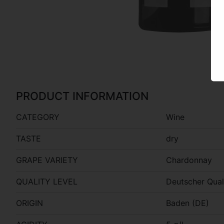
PRODUCT INFORMATION
CATEGORY
Wine
TASTE
dry
GRAPE VARIETY
Chardonnay
QUALITY LEVEL
Deutscher Qual
ORIGIN
Baden (DE)