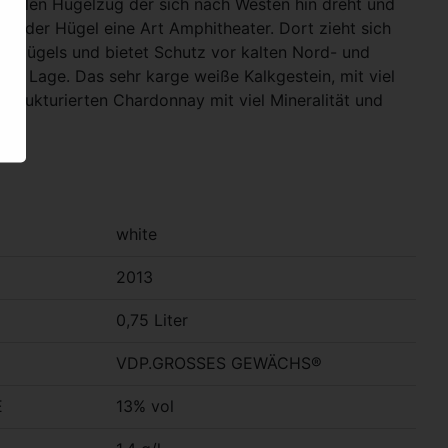
 steilen Hügelzug der sich nach Westen hin dreht und
det der Hügel eine Art Amphitheater. Dort zieht sich
s Hügels und bietet Schutz vor kalten Nord- und
te Lage. Das sehr karge weiße Kalkgestein, mit viel
n strukturierten Chardonnay mit viel Mineralität und
white
2013
0,75 Liter
VDP.GROSSES GEWÄCHS®
E
13% vol