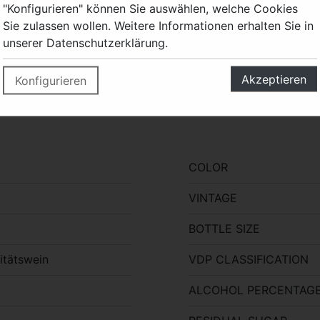
Die Lage liegt an einem
"Konfigurieren" können Sie auswählen, welche Cookies
ausläuft. Nach Osten bil
Sie zulassen wollen. Weitere Informationen erhalten Sie in
der Wald bis zum Fuß de
unserer Datenschutzerklärung.
Ostwinden, unsere wärms
Kieselanteil, ergibt eine
Akzeptieren
Konfigurieren
Kräutrigkeit.
COLOR
VINTAGE
BOTTLE SIZE
itätswein
VDP CLASSIFICATION
ALCOHOL PERCENTAG