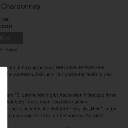
 Chardonnay
iter
costs)
Buy
3 – 5 days
von jedem Jahrgang unserer GROSSEN GEWÄCHSE
u einem späteren Zeitpunkt mit perfekter Reife in den
s dem 19. Jahrhundert gibt heute dem Hügelzug ihren
r Heinberg“ trägt noch den historischen
et auf eine keltische Kultstätte hin, ein „Hein“. In der
Stätten exponierte Orte mit besonderer Aussicht