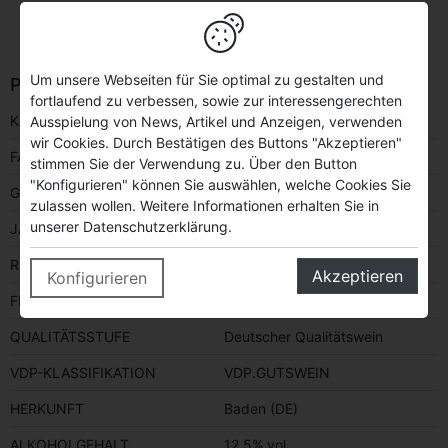
Um unsere Webseiten für Sie optimal zu gestalten und
PRODUKTINFORMATIONEN
fortlaufend zu verbessen, sowie zur interessengerechten
KATEGORIE
Wein
Ausspielung von News, Artikel und Anzeigen, verwenden
wir Cookies. Durch Bestätigen des Buttons "Akzeptieren"
FARBE
rot
stimmen Sie der Verwendung zu. Über den Button
"Konfigurieren" können Sie auswählen, welche Cookies Sie
GESCHMACK
trocken
zulassen wollen. Weitere Informationen erhalten Sie in
unserer Datenschutzerklärung.
JAHRGANG
2021
REBSORTE(N)
Spätburgunder
Akzeptieren
Konfigurieren
FLASCHENGRÖSSE
0,75 Liter
QUALITÄTSSTUFE
Deutscher Qualitätswein
VDP-KLASSIFIKATION
VDP.GUTSWEIN
HERKUNFT
Baden (DE)
ALKOHOLGEHALT
12,5% vol