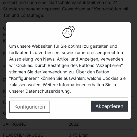
sortiert und nach einer Saftschalenkontaktzeit von ca. 24
Stunden schonend gepresst. Gewachsen auf Keuperböden mit
Ton und Lößauflage.
Cuvée aus den Kraichgauer Hauptrebsorten Pinot Noir, Pinot
Meunier und Blaufränkisch.
Kraftvolles Bouquet aus Erdbeere und roten Früchten.
Um unsere Webseiten für Sie optimal zu gestalten und
fortlaufend zu verbessen, sowie zur interessengerechten
Falstaff Rosé Trophy Deutschland 2021: 90 Punkte
Ausspielung von News, Artikel und Anzeigen, verwenden
wir Cookies. Durch Bestätigen des Buttons "Akzeptieren"
Zu Grillgerichten, Fisch und leichten Speisen.
stimmen Sie der Verwendung zu. Über den Button
"Konfigurieren" können Sie auswählen, welche Cookies Sie
PRODUKTINFORMATIONEN
zulassen wollen. Weitere Informationen erhalten Sie in
unserer Datenschutzerklärung.
KATEGORIE
Wein
FARBE
rosé
Akzeptieren
Konfigurieren
GESCHMACK
trocken
JAHRGANG
2022
FLASCHENGRÖSSE
0,75 Liter