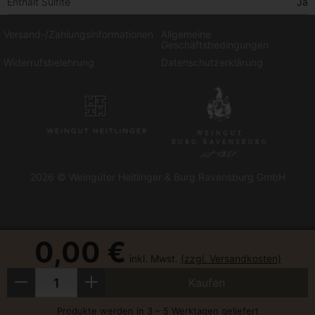
Enthält Sulfite
Ja
Versand-/Zahlungsinformationen
Allgemeine
Geschäftsbedingungen
Widerrufsbelehrung
Datenschutzerklärung
2026 © Weingüter Heitlinger & Burg Ravensburg GmbH
0,00 €
inkl. Mwst.
(zzgl. Versandkosten)
Menge
Weniger
Mehr
Kaufen
Produkte werden in 3 – 5 Werktagen geliefert