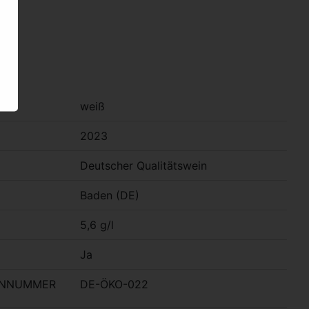
weiß
2023
Deutscher Qualitätswein
Baden (DE)
5,6 g/l
Ja
ENNUMMER
DE-ÖKO-022