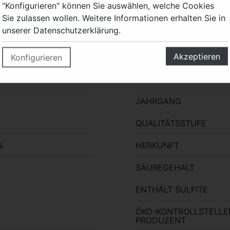
"Konfigurieren" können Sie auswählen, welche Cookies
Sie zulassen wollen. Weitere Informationen erhalten Sie in
unserer Datenschutzerklärung.
Akzeptieren
Konfigurieren
FARBE
JAHRGANG
QUALITÄTSSTUFE
N
HERKUNFT
SÄUREGEHALT
ENTHÄLT SULFITE
ÖKO-KONTROLLSTELL
PRODUZENT