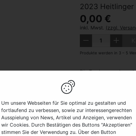
2023 Heitlinger
0,00 €
inkl. Mwst.
(zzgl. Versa
Menge
Weniger
Mehr
K
Produkte werden in 3 – 5 Wer
Die Trauben werden sch
einer Saftschalenkontak
Gewachsen auf Keuperbö
Cuvée aus Rivaner, Ries
Um unsere Webseiten für Sie optimal zu gestalten und
Frische Aromen von Anan
fortlaufend zu verbessen, sowie zur interessengerechten
Ausspielung von News, Artikel und Anzeigen, verwenden
Zu Salaten, Spargel und 
wir Cookies. Durch Bestätigen des Buttons "Akzeptieren"
stimmen Sie der Verwendung zu. Über den Button