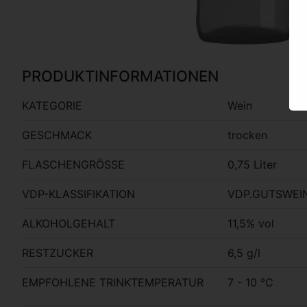
PRODUKTINFORMATIONEN
KATEGORIE
Wein
GESCHMACK
trocken
FLASCHENGRÖSSE
0,75 Liter
VDP-KLASSIFIKATION
VDP.GUTSWEI
ALKOHOLGEHALT
11,5% vol
RESTZUCKER
6,5 g/l
EMPFOHLENE TRINKTEMPERATUR
7 - 10 °C