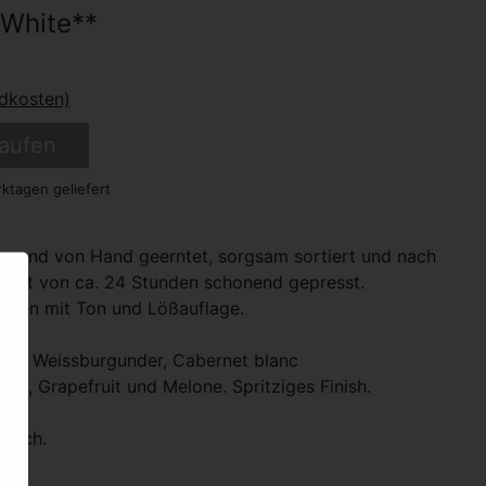
 White**
ndkosten)
aufen
ktagen geliefert
onend von Hand geerntet, sorgsam sortiert und nach
tzeit von ca. 24 Stunden schonend gepresst.
den mit Ton und Lößauflage.
ling, Weissburgunder, Cabernet blanc
as, Grapefruit und Melone. Spritziges Finish.
Fisch.