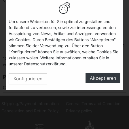
Back
Sold out
Um unsere Webseiten für Sie optimal zu gestalten und
fortlaufend zu verbessen, sowie zur interessengerechten
Ausspielung von News, Artikel und Anzeigen, verwenden
wir Cookies. Durch Bestätigen des Buttons "Akzeptieren"
Die besten Weine Deutschlands von
stimmen Sie der Verwendung zu. Über den Button
Gault Millau
"Konfigurieren" können Sie auswählen, welche Cookies Sie
zulassen wollen. Weitere Informationen erhalten Sie in
150 special wine recommendations and portraits of selected
unserer Datenschutzerklärung.
winemakers who help shape the image of Germany's top wines.
PRODUCT INFORMATION
Akzeptieren
Konfigurieren
CATEGORY
Other
Shipping/Payment Information
General Terms and Conditions
Cancellation and Return Policy
Privacy policy